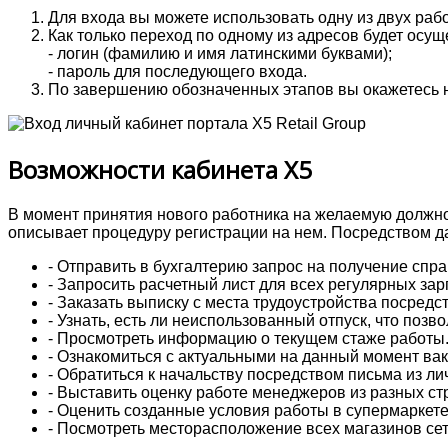
Для входа вы можете использовать одну из двух ра
Как только переход по одному из адресов будет осу
- логин (фамилию и имя латинскими буквами);
- пароль для последующего входа.
По завершению обозначенных этапов вы окажетесь на
Возможности кабинета X5
В момент принятия нового работника на желаемую должнос
описывает процедуру регистрации на нем. Посредством да
- Отправить в бухгалтерию запрос на получение спр
- Запросить расчетный лист для всех регулярных зар
- Заказать выписку с места трудоустройства посредс
- Узнать, есть ли неиспользованный отпуск, что позв
- Просмотреть информацию о текущем стаже работы
- Ознакомиться с актуальными на данный момент в
- Обратиться к начальству посредством письма из ли
- Выставить оценку работе менеджеров из разных ст
- Оценить созданные условия работы в супермаркете,
- Посмотреть месторасположение всех магазинов сет