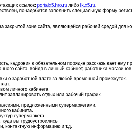
ботающих ссылок:
portalx5.hro.ru
либо
lk.x5.ru
.
ществлен, понадобится заполнить специальную форму регист
 закрытой зоне сайта, являющейся рабочей средой для ком
ть, кадровик в обязательном порядке рассказывает ему пр
нного сайта, войдя в личный кабинет, работники магазинов
авки о заработной плате за любой временной промежуток.
плат.
твом личного кабинета.
олит запланировать отдых или рабочий график.
.
акансиями, предложенными супермаркетами.
чного кабинета.
руктур супермаркета.
 куда вы трудоустроились.
и, контактную информацию и т.д.